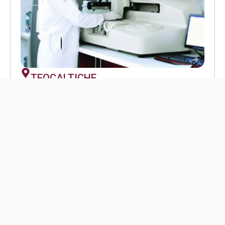
TEOCALTICHE
Ofrece servicios completos de análisis y estudios
médicos para la comunidad de Teocaltiche.
Ubicación
Juárez No. 146-A Col. Centro
Horario
Lunes a Viernes de 7:00 a 18:00 hrs.
Sábado y Domingo de 7:00 a 15:00 Hrs.
Domingo: 7:00 a 14:00 hrs.
Teléfono
(346) 787 28 00